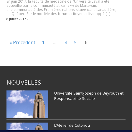
En juin 2017, la Faculté de médecine de l’Université Laval a été
accueillie par la communauté atikamekw de Manawan,
une communauté des Premières nations située dans Lanaudière,
au Québec. Sur le modèle des forums citoyens développé […]
8 juillet 2017 -
« Précédent
1
…
4
5
6
NOUVELLES
Université Saint‑Joseph de Beyrouth et
Responsabilité Sociale
L’Atelier de Cotonou