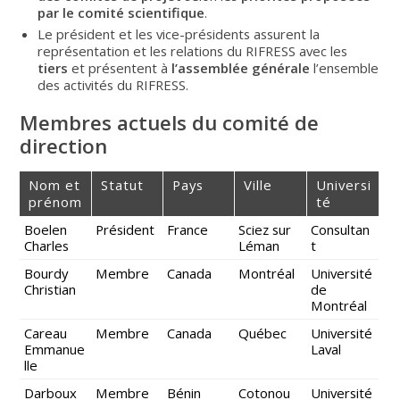
par le comité scientifique
.
Le président et les vice-présidents assurent la
représentation et les relations du RIFRESS avec les
tiers
et présentent à
l’assemblée générale
l’ensemble
des activités du RIFRESS.
Membres actuels du comité de
direction
Nom et
Statut
Pays
Ville
Universi
prénom
té
Boelen
Président
France
Sciez sur
Consultan
Charles
Léman
t
Bourdy
Membre
Canada
Montréal
Université
Christian
de
Montréal
Careau
Membre
Canada
Québec
Université
Emmanue
Laval
lle
Darboux
Membre
Bénin
Cotonou
Université