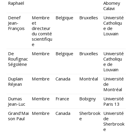
Raphaël
Abomey
Calavi
Denef
Membre
Belgique
Bruxelles
Université
Jean-
et
Catholiqu
François
directeur
e de
du comité
Louvain
scientifiqu
e
De
Membre
Belgique
Bruxelles
Université
Roufignac
Catholiqu
Ségolène
e de
Louvain
Duplain
Membre
Canada
Montréal
Université
Réjean
de
Montréal
Dumas
Membre
France
Bobigny
Université
Jean-Luc
Paris 13
Grand’Mai
Membre
Canada
Sherbrook
Université
son Paul
e
de
Sherbrook
e