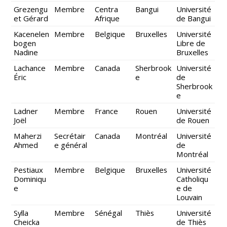
Grezengu
Membre
Centra
Bangui
Université
et Gérard
Afrique
de Bangui
Kacenelen
Membre
Belgique
Bruxelles
Université
bogen
Libre de
Nadine
Bruxelles
Lachance
Membre
Canada
Sherbrook
Université
Éric
e
de
Sherbrook
e
Ladner
Membre
France
Rouen
Université
Joël
de Rouen
Maherzi
Secrétair
Canada
Montréal
Université
Ahmed
e général
de
Montréal
Pestiaux
Membre
Belgique
Bruxelles
Université
Dominiqu
Catholiqu
e
e de
Louvain
Sylla
Membre
Sénégal
Thiès
Université
Cheicka
de Thiès